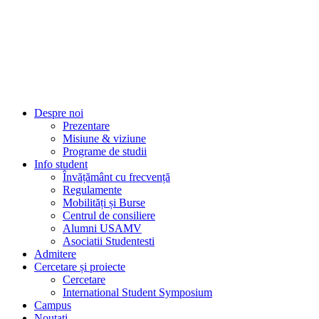
Despre noi
Prezentare
Misiune & viziune
Programe de studii
Info student
Învățământ cu frecvență
Regulamente
Mobilități și Burse
Centrul de consiliere
Alumni USAMV
Asociatii Studentesti
Admitere
Cercetare și proiecte
Cercetare
International Student Symposium
Campus
Noutati