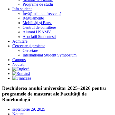
Programe de studii
Info student
Învățământ cu frecvență
Regulamente
Mobilități și Burse
Centrul de consiliere
Alumni USAMV
Asociatii Studentesti
Admitere
Cercetare și proiecte
Cercetare
International Student Symposium
Campus
Noutati
Deschiderea anului universitar 2025–2026 pentru
programele de masterat ale Facultății de
Biotehnologii
septembrie 29, 2025
Noutati