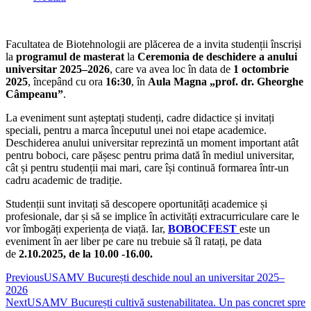
Facultatea de Biotehnologii are plăcerea de a invita studenții înscriși
la
programul de masterat
la
Ceremonia de deschidere a anului
universitar 2025–2026
, care va avea loc în data de
1 octombrie
2025
, începând cu ora
16:30
, în
Aula Magna „prof. dr. Gheorghe
Câmpeanu”
.
La eveniment sunt așteptați studenți, cadre didactice și invitați
speciali, pentru a marca începutul unei noi etape academice.
Deschiderea anului universitar reprezintă un moment important atât
pentru boboci, care pășesc pentru prima dată în mediul universitar,
cât și pentru studenții mai mari, care își continuă formarea într-un
cadru academic de tradiție.
Studenții sunt invitați să descopere oportunități academice și
profesionale, dar și să se implice în activități extracurriculare care le
vor îmbogăți experiența de viață. Iar,
BOBOCFEST
este un
eveniment în aer liber pe care nu trebuie să îl ratați, pe data
de
2.10.2025, de la 10.00 -16.00.
Previous
USAMV București deschide noul an universitar 2025–
2026
Next
USAMV București cultivă sustenabilitatea. Un pas concret spre