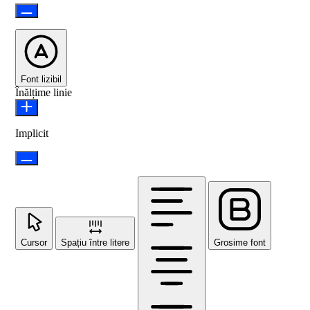
Font lizibil
Înălțime linie
Implicit
Cursor
Spațiu între litere
Grosime font