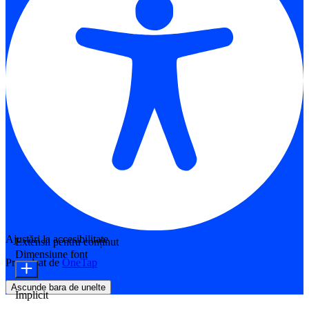
Ajustări la accesibilitate
Extensii pentru conținut
Dimensiune font
Propulsat de
OneTap
Ascunde bara de unelte
Implicit