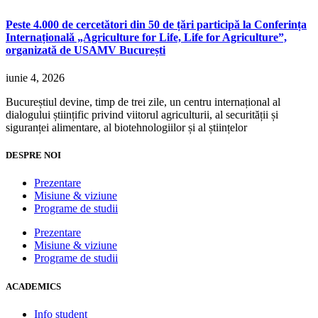
Peste 4.000 de cercetători din 50 de țări participă la Conferința
Internațională „Agriculture for Life, Life for Agriculture”,
organizată de USAMV București
iunie 4, 2026
Bucureștiul devine, timp de trei zile, un centru internațional al
dialogului științific privind viitorul agriculturii, al securității și
siguranței alimentare, al biotehnologiilor și al științelor
DESPRE NOI
Prezentare
Misiune & viziune
Programe de studii
Prezentare
Misiune & viziune
Programe de studii
ACADEMICS
Info student