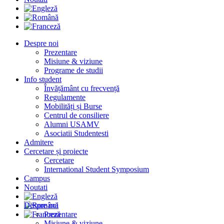
Despre noi
Prezentare
Misiune & viziune
Programe de studii
Info student
Învățământ cu frecvență
Regulamente
Mobilități și Burse
Centrul de consiliere
Alumni USAMV
Asociatii Studentesti
Admitere
Cercetare și proiecte
Cercetare
International Student Symposium
Campus
Noutati
Despre noi
Prezentare
Misiune & viziune