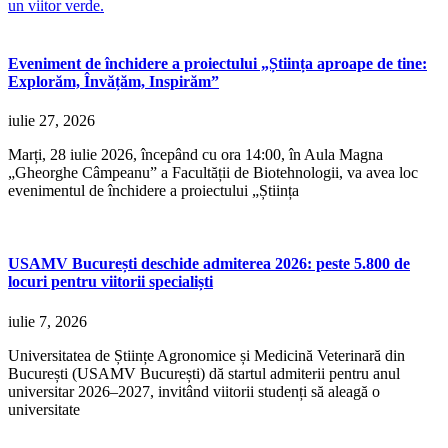
un viitor verde.
Eveniment de închidere a proiectului „Știința aproape de tine:
Explorăm, Învățăm, Inspirăm”
iulie 27, 2026
Marți, 28 iulie 2026, începând cu ora 14:00, în Aula Magna
„Gheorghe Câmpeanu” a Facultății de Biotehnologii, va avea loc
evenimentul de închidere a proiectului „Știința
USAMV București deschide admiterea 2026: peste 5.800 de
locuri pentru viitorii specialiști
iulie 7, 2026
Universitatea de Științe Agronomice și Medicină Veterinară din
București (USAMV București) dă startul admiterii pentru anul
universitar 2026–2027, invitând viitorii studenți să aleagă o
universitate