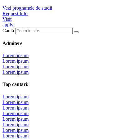
Vezi programele de studii
Request Info
Visit
apply
Caută
Admitere
Lorem ipsum
Lorem ipsum
Lorem ipsum
Lorem ipsum
Top cautari:
Lorem ipsum
Lorem ipsum
Lorem ipsum
Lorem ipsum
Lorem ipsum
Lorem ipsum
Lorem ipsum
Lorem ipsum