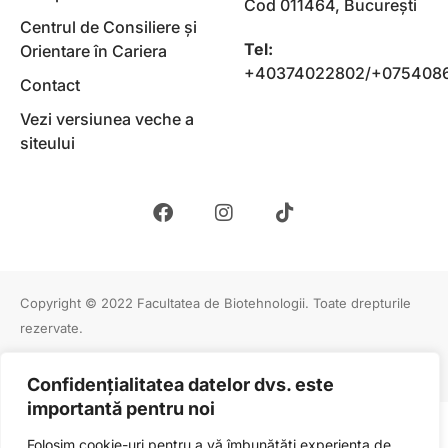
Cod 011464, Bucureşti
Centrul de Consiliere și
Tel:
Orientare în Cariera
+40374022802/+075408
Contact
Vezi versiunea veche a
siteului
Copyright © 2022
Facultatea de Biotehnologii
. Toate drepturile
rezervate.
Politica de cookies
Politica confidentialitate
Confidențialitatea datelor dvs. este
importantă pentru noi
Folosim cookie-uri pentru a vă îmbunătăți experiența de