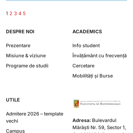
1
2
3
4
5
DESPRE NOI
ACADEMICS
Prezentare
Info student
Misiune & viziune
Învățământ cu frecvență
Programe de studii
Cercetare
Mobilități și Burse
UTILE
Admitere 2026 – template
Adresa:
Bulevardul
vechi
Mărăşti Nr. 59, Sector 1,
Campus