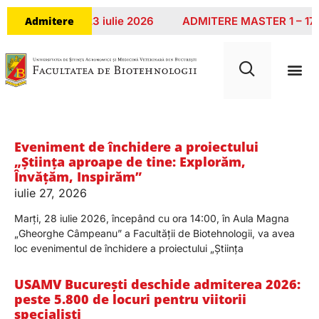
Admitere
E LICENȚĂ 8 – 23 iulie 2026
ADMITERE MASTER 1 – 17 iu
Categorie: Noutati
Eveniment de închidere a proiectului
„Știința aproape de tine: Explorăm,
Învățăm, Inspirăm”
iulie 27, 2026
Marți, 28 iulie 2026, începând cu ora 14:00, în Aula Magna
„Gheorghe Câmpeanu” a Facultății de Biotehnologii, va avea
loc evenimentul de închidere a proiectului „Știința
USAMV București deschide admiterea 2026:
peste 5.800 de locuri pentru viitorii
specialiști