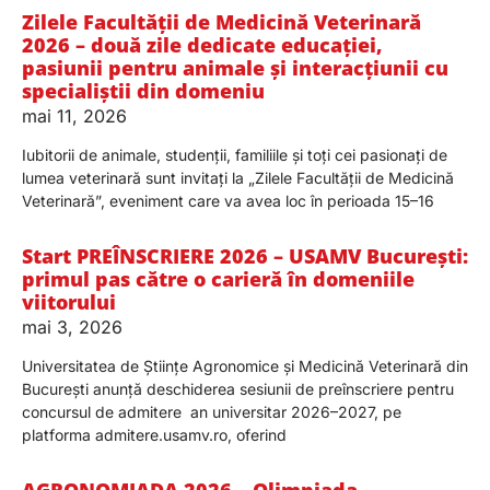
Zilele Facultății de Medicină Veterinară
2026 – două zile dedicate educației,
pasiunii pentru animale și interacțiunii cu
specialiștii din domeniu
mai 11, 2026
Iubitorii de animale, studenții, familiile și toți cei pasionați de
lumea veterinară sunt invitați la „Zilele Facultății de Medicină
Veterinară”, eveniment care va avea loc în perioada 15–16
Start PREÎNSCRIERE 2026 – USAMV București:
primul pas către o carieră în domeniile
viitorului
mai 3, 2026
Universitatea de Științe Agronomice și Medicină Veterinară din
București anunță deschiderea sesiunii de preînscriere pentru
concursul de admitere an universitar 2026–2027, pe
platforma admitere.usamv.ro, oferind