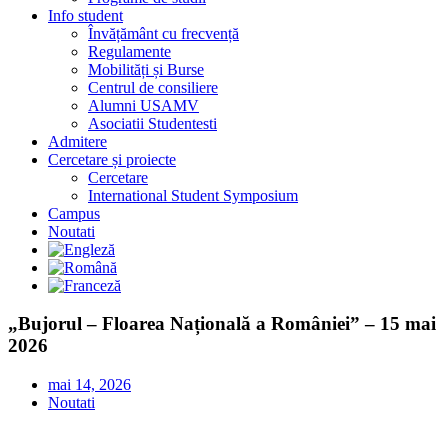
Info student
Învățământ cu frecvență
Regulamente
Mobilități și Burse
Centrul de consiliere
Alumni USAMV
Asociatii Studentesti
Admitere
Cercetare și proiecte
Cercetare
International Student Symposium
Campus
Noutati
„Bujorul – Floarea Națională a României” – 15 mai
2026
mai 14, 2026
Noutati