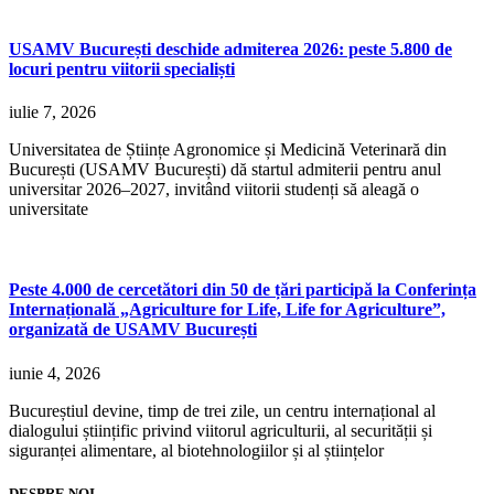
USAMV București deschide admiterea 2026: peste 5.800 de
locuri pentru viitorii specialiști
iulie 7, 2026
Universitatea de Științe Agronomice și Medicină Veterinară din
București (USAMV București) dă startul admiterii pentru anul
universitar 2026–2027, invitând viitorii studenți să aleagă o
universitate
Peste 4.000 de cercetători din 50 de țări participă la Conferința
Internațională „Agriculture for Life, Life for Agriculture”,
organizată de USAMV București
iunie 4, 2026
Bucureștiul devine, timp de trei zile, un centru internațional al
dialogului științific privind viitorul agriculturii, al securității și
siguranței alimentare, al biotehnologiilor și al științelor
DESPRE NOI