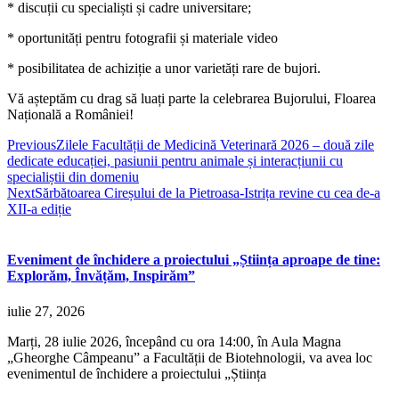
* discuții cu specialiști și cadre universitare;
* oportunități pentru fotografii și materiale video
* posibilitatea de achiziție a unor varietăți rare de bujori.
Vă așteptăm cu drag să luați parte la celebrarea Bujorului, Floarea
Națională a României!
Previous
Zilele Facultății de Medicină Veterinară 2026 – două zile
dedicate educației, pasiunii pentru animale și interacțiunii cu
specialiștii din domeniu
Next
Sărbătoarea Cireșului de la Pietroasa-Istrița revine cu cea de-a
XII-a ediție
Eveniment de închidere a proiectului „Știința aproape de tine:
Explorăm, Învățăm, Inspirăm”
iulie 27, 2026
Marți, 28 iulie 2026, începând cu ora 14:00, în Aula Magna
„Gheorghe Câmpeanu” a Facultății de Biotehnologii, va avea loc
evenimentul de închidere a proiectului „Știința