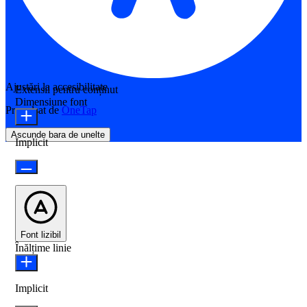
Ajustări la accesibilitate
Extensii pentru conținut
Dimensiune font
Propulsat de
OneTap
Ascunde bara de unelte
Implicit
Font lizibil
Înălțime linie
Implicit