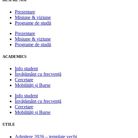
Prezentare
Misiune & viziune
Programe de studii
Prezentare
Misiune & viziune
Programe de studii
ACADEMICS
Info student
Învățământ cu frecvență
Cercetare
Mobilități și Burse
Info student
Învățământ cu frecvență
Cercetare
Mobilități și Burse
UTILE
Admitere 2026 – template vechi