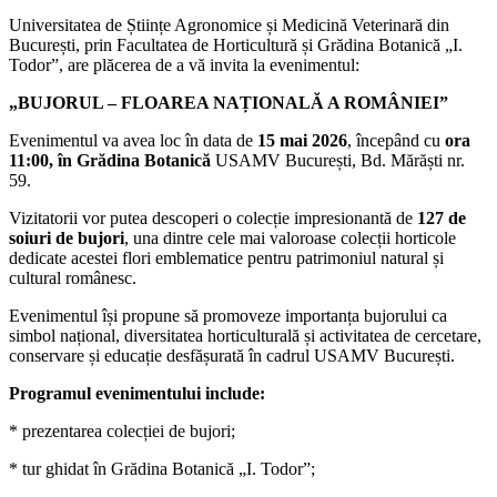
Universitatea de Științe Agronomice și Medicină Veterinară din
București, prin Facultatea de Horticultură și Grădina Botanică „I.
Todor”, are plăcerea de a vă invita la evenimentul:
„BUJORUL – FLOAREA NAȚIONALĂ A ROMÂNIEI”
Evenimentul va avea loc în data de
15 mai 2026
, începând cu
ora
11:00, în Grădina Botanică
USAMV București, Bd. Mărăști nr.
59.
Vizitatorii vor putea descoperi o colecție impresionantă de
127 de
soiuri de bujori
, una dintre cele mai valoroase colecții horticole
dedicate acestei flori emblematice pentru patrimoniul natural și
cultural românesc.
Evenimentul își propune să promoveze importanța bujorului ca
simbol național, diversitatea horticulturală și activitatea de cercetare,
conservare și educație desfășurată în cadrul USAMV București.
Programul evenimentului include:
* prezentarea colecției de bujori;
* tur ghidat în Grădina Botanică „I. Todor”;