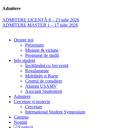
Admitere
ADMITERE LICENȚĂ 8 – 23 iulie 2026
ADMITERE MASTER 1 – 17 iulie 2026
Despre noi
Prezentare
Misiune & viziune
Programe de studii
Info student
Învățământ cu frecvență
Regulamente
Mobilități și Burse
Centrul de consiliere
Alumni USAMV
Asociatii Studentesti
Admitere
Cercetare și proiecte
Cercetare
International Student Symposium
Campus
Noutati