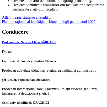
Creșterea numărul de mobilități outgoing și incoming;
Creșterea vizibilității realizărilor din facultate prin actualizarea
permanentă a site-ului facultății;
Află întreaga strategie a facultății
Plan operațional al facultății de biotehnologii pentru anul 2025
Conducere
Prof. univ. dr. Narcisa Elena BĂBEANU
Decan
Conf. univ. dr. Voaideș Cătălina Mihaela
Prodecan activitate didactică, evaluarea calității și administrativ
Șef lucr. dr. Popescu Paul Alexandru
Prodecan internaționalizare, Erasmus+, relații studenți și alumni,
transparență decizională și etică
Conf. univ. dr. Mihaela DRAGHICI