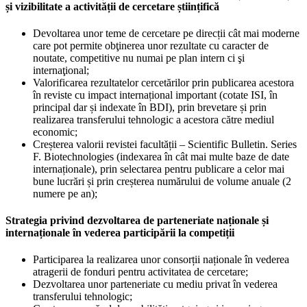
și vizibilitate a activității de cercetare științifică
Devoltarea unor teme de cercetare pe direcții cât mai moderne
care pot permite obţinerea unor rezultate cu caracter de
noutate, competitive nu numai pe plan intern ci şi
internaţional;
Valorificarea rezultatelor cercetărilor prin publicarea acestora
în reviste cu impact internațional important (cotate ISI, în
principal dar și indexate în BDI), prin brevetare și prin
realizarea transferului tehnologic a acestora către mediul
economic;
Creșterea valorii revistei facultății – Scientific Bulletin. Series
F. Biotechnologies (indexarea în cât mai multe baze de date
internaționale), prin selectarea pentru publicare a celor mai
bune lucrări și prin creșterea numărului de volume anuale (2
numere pe an);
Strategia privind dezvoltarea de parteneriate naționale și
internaționale în vederea participării la competiții
Participarea la realizarea unor consorții naționale în vederea
atragerii de fonduri pentru activitatea de cercetare;
Dezvoltarea unor parteneriate cu mediu privat în vederea
transferului tehnologic;