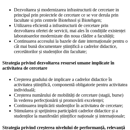
Dezvoltarea și modernizarea infrastructurii de cercetare in
principal prin proiectele de cercetare ce se vor derula prin
facultate si prin centrele Biotehnol și Biotehgen;
Utilizarea eficientă a infrastructurii de cercetare prin
dezvoltarea ofertei de servicii, mai ales în condițiile existenței
laboratoarelor modernizate din noua clădire a facultății;
Continuarea accesului la bazele de date internaționale pentru o
cât mai bună documentare științifică a cadrelor didactice,
cercetătorilor și studenților din facultate;
Strategia privind dezvoltarea resursei umane implicate în
activitatea de cercetare
Creșterea gradului de implicare a cadrelor didactice în
activitatea științifică, componentă obligatorie pentru activitatea
individuală;
Creșterea numărului de mobilități de cercetare (stagii, burse)
în vederea perfecționării și promovării excelenței;
Continuarea implicării studenților în activitatea de cercetare;
Stimularea și sprijinirea participării cadrelor didactice și a
studenților la manifestări științifice naționale și internaționale;
Strategia privind creșterea nivelului de performanță, relevanță