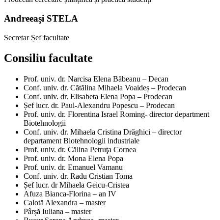
Andreeaşi STELA
Secretar Șef facultate
Consiliu facultate
Prof. univ. dr. Narcisa Elena Băbeanu – Decan
Conf. univ. dr. Cătălina Mihaela Voaideș – Prodecan
Conf. univ. dr. Elisabeta Elena Popa – Prodecan
Șef lucr. dr. Paul-Alexandru Popescu – Prodecan
Prof. univ. dr. Florentina Israel Roming- director department
Biotehnologii
Conf. univ. dr. Mihaela Cristina Drăghici – director
departament Biotehnologii industriale
Prof. univ. dr. Călina Petruţa Cornea
Prof. univ. dr. Mona Elena Popa
Prof. univ. dr. Emanuel Vamanu
Conf. univ. dr. Radu Cristian Toma
Șef lucr. dr Mihaela Geicu-Cristea
Afuza Bianca-Florina – an IV
Calotă Alexandra – master
Pârșă Iuliana – master