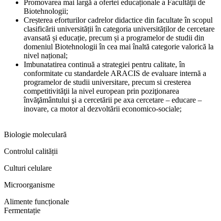
Promovarea mai largă a ofertei educaționale a Facultăţii de
Biotehnologii;
Creșterea eforturilor cadrelor didactice din facultate în scopul
clasificării universității în categoria universităților de cercetare
avansată și educație, precum și a programelor de studii din
domeniul Biotehnologii în cea mai înaltă categorie valorică la
nivel național;
Imbunatatirea continuă a strategiei pentru calitate, în
conformitate cu standardele ARACIS de evaluare internă a
programelor de studii universitare, precum si cresterea
competitivităţii la nivel european prin poziţionarea
învăţământului şi a cercetării pe axa cercetare – educare –
inovare, ca motor al dezvoltării economico-sociale;
Biologie moleculară
Controlul calității
Culturi celulare
Microorganisme
Alimente funcționale
Fermentație