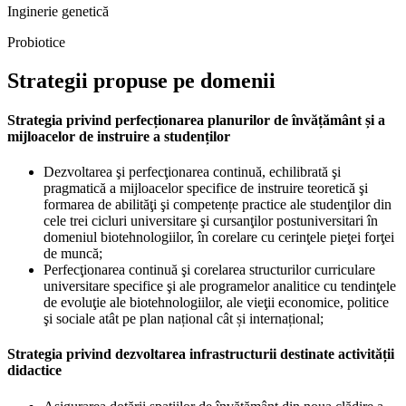
Inginerie genetică
Probiotice
Strategii propuse pe domenii
Strategia privind perfecționarea planurilor de învățământ și a
mijloacelor de instruire a studenților
Dezvoltarea şi perfecţionarea continuă, echilibrată şi
pragmatică a mijloacelor specifice de instruire teoretică şi
formarea de abilităţi şi competențe practice ale studenţilor din
cele trei cicluri universitare şi cursanţilor postuniversitari în
domeniul biotehnologiilor, în corelare cu cerinţele pieţei forţei
de muncă;
Perfecţionarea continuă şi corelarea structurilor curriculare
universitare specifice şi ale programelor analitice cu tendinţele
de evoluţie ale biotehnologiilor, ale vieţii economice, politice
şi sociale atât pe plan național cât și internațional;
Strategia privind dezvoltarea infrastructurii destinate activității
didactice