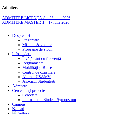
Admitere
ADMITERE LICENȚĂ 8 – 23 iulie 2026
ADMITERE MASTER 1 – 17 iulie 2026
Despre noi
Prezentare
Misiune & viziune
Programe de studii
Info student
Învățământ cu frecvență
Regulamente
Mobilități și Burse
Centrul de consiliere
Alumni USAMV
Asociatii Studentesti
Admitere
Cercetare și proiecte
Cercetare
International Student Symposium
Campus
Noutati