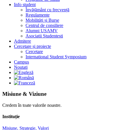
Info student
Învățământ cu frecvență
Regulamente
Mobilități și Burse
Centrul de consiliere
Alumni USAMV
Asociatii Studentesti
Admitere
Cercetare și proiecte
Cercetare
International Student Symposium
Campus
Noutati
Misiune & Viziune
Credem în toate valorile noastre.
Instituție
Misiune, Strategie, Valori