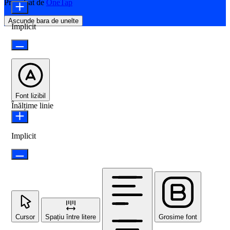
Propulsat de
OneTap
Ascunde bara de unelte
Implicit
Font lizibil
Înălțime linie
Implicit
Cursor
Spațiu între litere
Grosime font