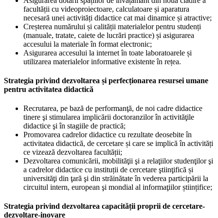
Asigurarea dotării spațiilor de învățământ din noua clădire a
facultății cu videoproiectoare, calculatoare și aparatura
necesară unei activități didactice cat mai dinamice și atractive;
Creșterea numărului și calității materialelor pentru studenți
(manuale, tratate, caiete de lucrări practice) și asigurarea
accesului la materiale în format electronic;
Asigurarea accesului la internet în toate laboratoarele și
utilizarea materialelor informative existente în rețea.
Strategia privind dezvoltarea și perfecționarea resursei umane
pentru activitatea didactică
Recrutarea, pe bază de performanţă, de noi cadre didactice
tinere şi stimularea implicării doctoranzilor în activităţile
didactice şi în stagiile de practică;
Promovarea cadrelor didactice cu rezultate deosebite în
activitatea didactică, de cercetare și care se implică în activități
ce vizează dezvoltarea facultății;
Dezvoltarea comunicării, mobilităţii şi a relaţiilor studenţilor şi
a cadrelor didactice cu instituții de cercetare ştiinţifică și
universităţi din ţară şi din străinătate în vederea participării la
circuitul intern, european şi mondial al informaţiilor științifice;
Strategia privind dezvoltarea capacității proprii de cercetare-
dezvoltare-inovare