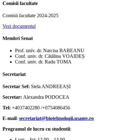
Comisii facultate
Comisii facultate 2024-2025
Vezi documentul
Membri Senat
Prof. univ. dr. Narcisa BABEANU
Conf. univ. dr. Cătălina VOAIDEȘ
Conf. univ. dr. Radu TOMA
Secretariat
Secretar Sef:
Stela ANDREEAȘI
Secretar:
Alexandra PODOCEA
Tel:
+4037402280 /+0754086456
E-mail
:
secretariat@biotehnologii.usamv.ro
Programul de lucru cu studentii
:
Luni – Joi: 12.00 – 14.00