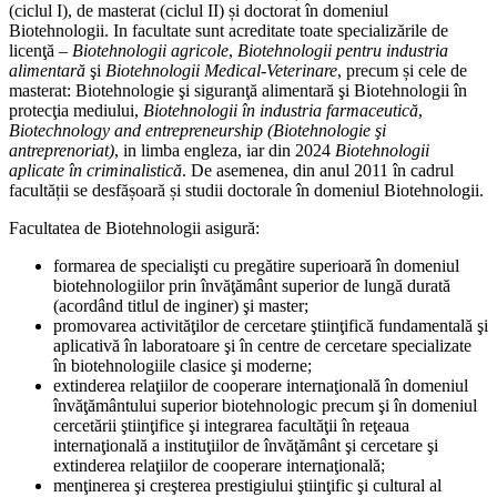
(ciclul I), de masterat (ciclul II) și doctorat în domeniul
Biotehnologii. In facultate sunt acreditate toate specializările de
licenţă –
Biotehnologii agricole
,
Biotehnologii pentru industria
alimentară
şi
Biotehnologii Medical-Veterinare
, precum și cele de
masterat: Biotehnologie şi siguranţă alimentară şi Biotehnologii în
protecţia mediului,
Biotehnologii în industria farmaceutică
,
Biotechnology and entrepreneurship (Biotehnologie şi
antreprenoriat)
, in limba engleza, iar din 2024
Biotehnologii
aplicate în criminalistică
. De asemenea, din anul 2011 în cadrul
facultății se desfășoară și studii doctorale în domeniul Biotehnologii.
Facultatea de Biotehnologii asigură:
formarea de specialişti cu pregătire superioară în domeniul
biotehnologiilor prin învăţământ superior de lungă durată
(acordând titlul de inginer) şi master;
promovarea activităţilor de cercetare ştiinţifică fundamentală şi
aplicativă în laboratoare şi în centre de cercetare specializate
în biotehnologiile clasice şi moderne;
extinderea relaţiilor de cooperare internaţională în domeniul
învăţământului superior biotehnologic precum şi în domeniul
cercetării ştiinţifice şi integrarea facultăţii în reţeaua
internaţională a instituţiilor de învăţământ şi cercetare şi
extinderea relaţiilor de cooperare internaţională;
menţinerea şi creşterea prestigiului ştiinţific şi cultural al