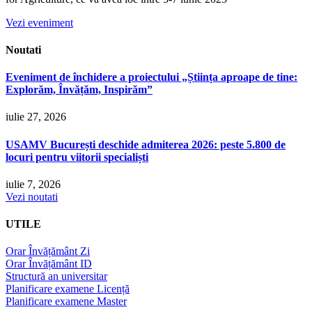
Vezi eveniment
Noutati
Eveniment de închidere a proiectului „Știința aproape de tine:
Explorăm, Învățăm, Inspirăm”
iulie 27, 2026
USAMV București deschide admiterea 2026: peste 5.800 de
locuri pentru viitorii specialiști
iulie 7, 2026
Vezi noutati
UTILE
Orar Învățământ Zi
Orar Învățământ ID
Structură an universitar
Planificare examene Licență
Planificare examene Master