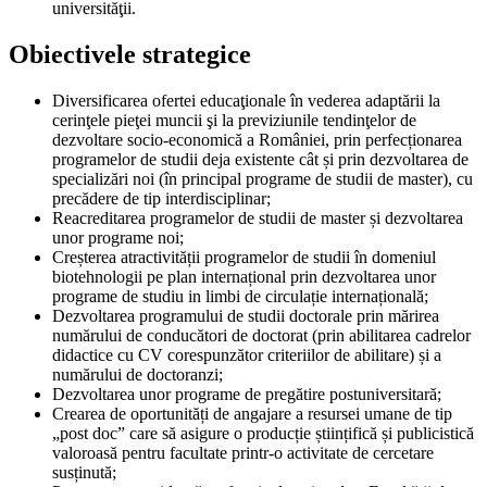
universităţii.
Obiectivele strategice
Diversificarea ofertei educaţionale în vederea adaptării la
cerinţele pieţei muncii şi la previziunile tendinţelor de
dezvoltare socio-economică a României, prin perfecționarea
programelor de studii deja existente cât și prin dezvoltarea de
specializări noi (în principal programe de studii de master), cu
precădere de tip interdisciplinar;
Reacreditarea programelor de studii de master și dezvoltarea
unor programe noi;
Creșterea atractivității programelor de studii în domeniul
biotehnologii pe plan internațional prin dezvoltarea unor
programe de studiu in limbi de circulație internațională;
Dezvoltarea programului de studii doctorale prin mărirea
numărului de conducători de doctorat (prin abilitarea cadrelor
didactice cu CV corespunzător criteriilor de abilitare) și a
numărului de doctoranzi;
Dezvoltarea unor programe de pregătire postuniversitară;
Crearea de oportunități de angajare a resursei umane de tip
„post doc” care să asigure o producție științifică și publicistică
valoroasă pentru facultate printr-o activitate de cercetare
susținută;