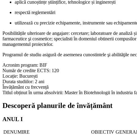
aplică cunoștințe științifice, tehnologice și inginerești
respectă reglementări
utilizează cu precizie echipamente, instrumente sau echipament
Posibilitățile ulterioare de angajare: cercetare; laboratoare de analiză
farmaceutice şi cosmetice; specialisti în domeniul obtinerii compusilor b
managementul proiectelor.
Programul de studiu asigură de asemenea cunostintele şi abilităţile ne
Acronim program: BIF
Număr de credite ECTS: 120
Locație: București
Durata studiilor: 2 ani
Învățământ cu frecvență
Titlul obținut în urma absolvirii: Master în Biotehnologii în industria 
Descoperă planurile de învățământ
ANUL I
DENUMIRE
OBIECTIV GENERA