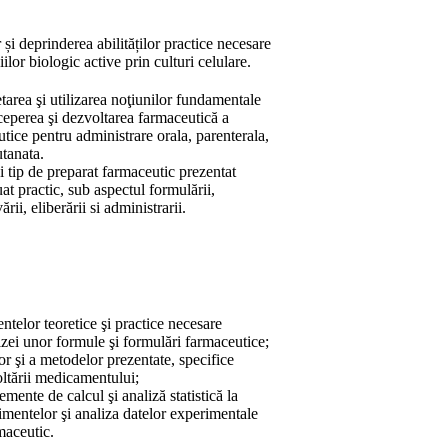
 și deprinderea abilităților practice necesare
ilor biologic active prin culturi celulare.
etarea şi utilizarea noţiunilor fundamentale
nceperea şi dezvoltarea farmaceutică a
tice pentru administrare orala, parenterala,
utanata.
i tip de preparat farmaceutic prezentat
uat practic, sub aspectul formulării,
rii, eliberării si administrarii.
ntelor teoretice şi practice necesare
lizei unor formule şi formulări farmaceutice;
or şi a metodelor prezentate, specifice
oltării medicamentului;
mente de calcul şi analiză statistică la
imentelor şi analiza datelor experimentale
maceutic.