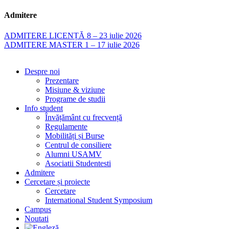
Admitere
ADMITERE LICENȚĂ 8 – 23 iulie 2026
ADMITERE MASTER 1 – 17 iulie 2026
Despre noi
Prezentare
Misiune & viziune
Programe de studii
Info student
Învățământ cu frecvență
Regulamente
Mobilități și Burse
Centrul de consiliere
Alumni USAMV
Asociatii Studentesti
Admitere
Cercetare și proiecte
Cercetare
International Student Symposium
Campus
Noutati