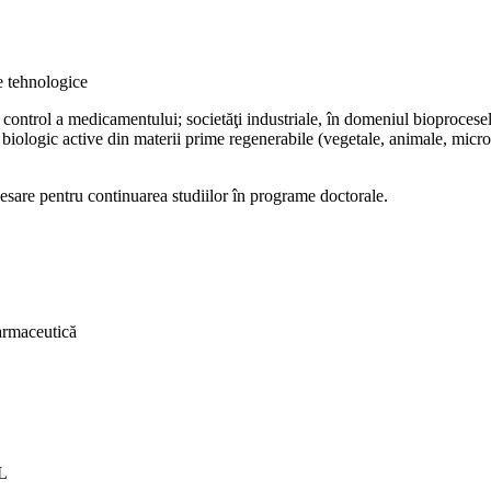
e tehnologice
 și control a medicamentului; societăţi industriale, în domeniul bioproces
iologic active din materii prime regenerabile (vegetale, animale, microbian
cesare pentru continuarea studiilor în programe doctorale.
farmaceutică
L