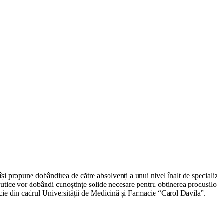
și propune dobândirea de către absolvenți a unui nivel înalt de speciali
ceutice vor dobândi cunoștințe solide necesare pentru obtinerea produsilo
cie din cadrul Universității de Medicină și Farmacie “Carol Davila”.