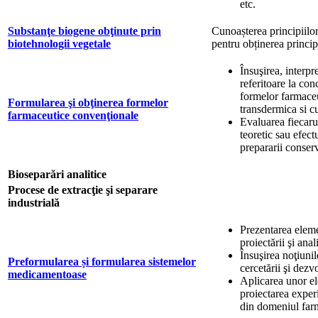
etc.
Substanţe biogene obţinute prin
Cunoașterea principiilor
biotehnologii vegetale
pentru obținerea principi
Însuşirea, interpr
referitoare la co
formelor farmaceu
Formularea şi obţinerea formelor
transdermica si c
farmaceutice convenţionale
Evaluarea fiecaru
teoretic sau efect
prepararii conservă
Bioseparări analitice
Procese de extracţie şi separare
industrială
Prezentarea eleme
proiectării şi ana
Însuşirea noţiunil
Preformularea și formularea sistemelor
cercetării şi dezv
medicamentoase
Aplicarea unor ele
proiectarea exper
din domeniul far