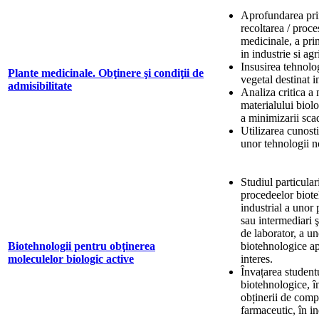
Aprofundarea prin
recoltarea / proc
medicinale, a prin
in industrie si agr
Insusirea tehnolog
Plante medicinale. Obţinere şi condiţii de
vegetal destinat 
admisibilitate
Analiza critica a 
materialului biolo
a minimizarii scade
Utilizarea cunosti
unor tehnologii n
Studiul particulari
procedeelor biote
industrial a uno
sau intermediari 
de laborator, a un
Biotehnologii pentru obţinerea
biotehnologice ap
moleculelor biologic active
interes.
Învațarea student
biotehnologice, în
obținerii de comp
farmaceutic, în i