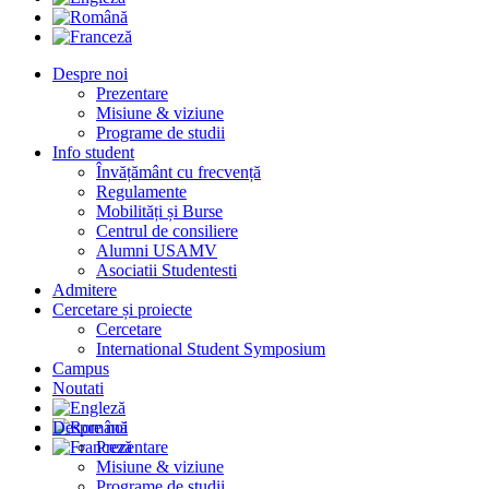
Despre noi
Prezentare
Misiune & viziune
Programe de studii
Info student
Învățământ cu frecvență
Regulamente
Mobilități și Burse
Centrul de consiliere
Alumni USAMV
Asociatii Studentesti
Admitere
Cercetare și proiecte
Cercetare
International Student Symposium
Campus
Noutati
Despre noi
Prezentare
Misiune & viziune
Programe de studii