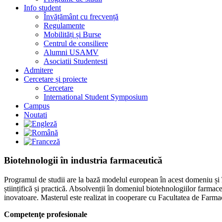
Info student
Învățământ cu frecvență
Regulamente
Mobilități și Burse
Centrul de consiliere
Alumni USAMV
Asociatii Studentesti
Admitere
Cercetare și proiecte
Cercetare
International Student Symposium
Campus
Noutati
Biotehnologii în industria farmaceutică
Programul de studii are la bază modelul european în acest domeniu și î
științifică și practică. Absolvenții în domeniul biotehnologiilor farma
inovatoare. Masterul este realizat in cooperare cu Facultatea de Farma
Competenţe profesionale