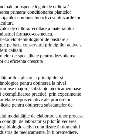
cipalelor aspecte legate de cultura /
esarea primara/ conditionarea plantelor
cipalilor compusi bioactivi si utilizarile lor
icultura
iilor de cultura/recoltare a materialului
industriei farmaco-cosmetica.
metodelor/tehnologiilor de pastrare a
gic pe baza conservarii principiilor active si
rii calitatii
ntelor de specialitate pentru dezvoltarea
oi cu eficienta crescuta
tăţilor de aplicare a principiilor şi
hnologice pentru obținerea la nivel
r produse majore, substanțe medicamentoase
şi exemplificarea practică, prin experimente
or etape reprezentative ale proceselor
licate pentru obţinerea substanţelor de
ului modalitățile de elaborare a unor procese
 condițtii de laborator și pilot în vederea
uși biologic activi cu utilizare în domeniul
ndustria de medicamente, în bioremediere,